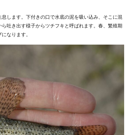
生息します。下付きの口で水底の泥を吸い込み、そこに混
から吐き出す様子からツチフキと呼ばれます。春、繁殖期
ザになります。