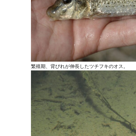
繁殖期、背びれが伸長したツチフキのオス。