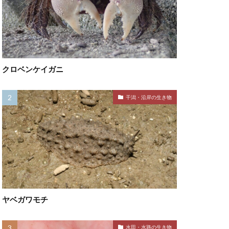
クロベンケイガニ
干潟・沿岸の生き物
ヤベガワモチ
水田・水路の生き物