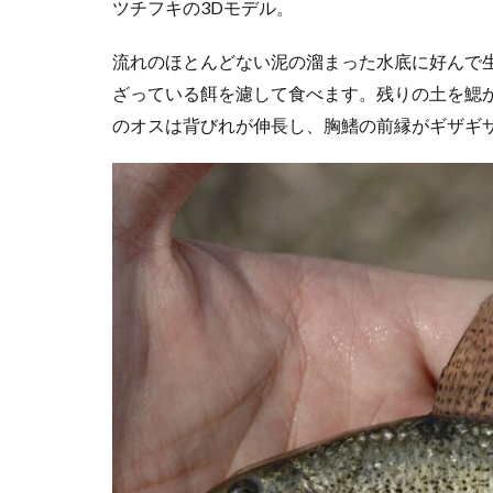
ツチフキの3Dモデル。
流れのほとんどない泥の溜まった水底に好んで
ざっている餌を濾して食べます。残りの土を鰓
のオスは背びれが伸長し、胸鰭の前縁がギザギ