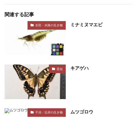
関連する記事
ミナミヌマエビ
水田・水路の生き物
キアゲハ
昆虫
ムツゴロウ
干潟・沿岸の生き物